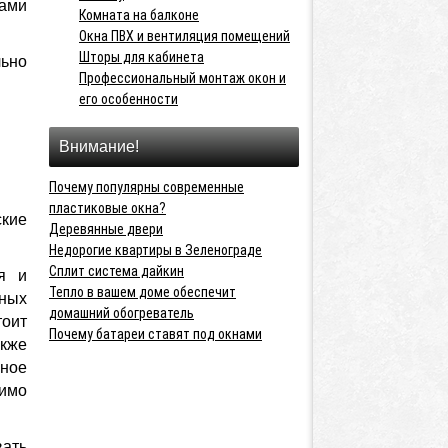
ками
Комната на балконе
Окна ПВХ и вентиляция помещений
Шторы для кабинета
ьно
Профессиональный монтаж окон и
его особенности
Внимание!
Почему популярны современные
пластиковые окна?
ские
Деревянные двери
Недорогие квартиры в Зеленограде
Сплит система дайкин
я и
Тепло в вашем доме обеспечит
ных
домашний обогреватель
тоит
Почему батареи ставят под окнами
акже
рное
димо
вать