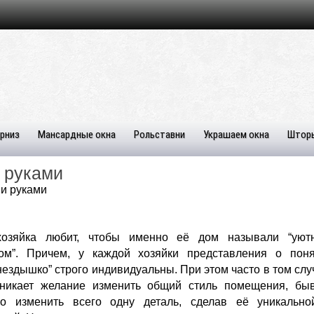
рниз
Мансардные окна
Рольставни
Украшаем окна
Штор
 руками
и руками
хозяйка любит, чтобы именно её дом называли “уют
ом”. Причем, у каждой хозяйки представления о поня
нездышко” строго индивидуальны. При этом часто в том слу
зникает желание изменить общий стиль помещения, бы
но изменить всего одну деталь, сделав её уникально