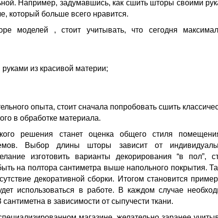
ной.
Например, задумавшись, как сшить шторы своими ру
ле, который больше всего нравится.
ре моделей , стоит учитывать, что сегодня максимал
руками из красивой материи;
тельного опыта, стоит сначала попробовать сшить классиче
ого в обработке материала.
ого решения станет оценка общего стиля помещени
емов. Выбор длины шторы зависит от индивидуаль
елание изготовить варианты декорирования “в пол”, с
быть на полтора сантиметра выше напольного покрытия. Т
сутствие декоративной сборки. Итогом становится приме
удет использоваться в работе. В каждом случае необхо
 сантиметна в зависимости от сыпучести ткани.
специализированном магазине, желательно заранее учиты