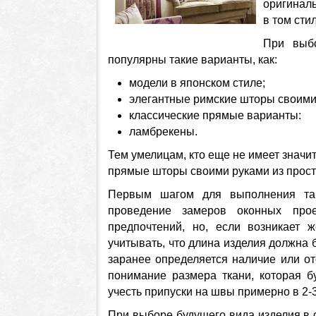
оригиналь
в том сти
При выбо
популярны такие варианты, как:
модели в японском стиле;
элегантные римские шторы своими 
классические прямые варианты:
ламбрекены.
Тем умелицам, кто еще не имеет значи
прямые шторы своими руками из прост
Первым шагом для выполнения так
проведение замеров оконных про
предпочтений, но, если возникает ж
учитывать, что длина изделия должна 
заранее определяется наличие или от
понимание размера ткани, которая б
учесть припуски на швы примерно в 2-3
При выборе будущего вида изделия в 