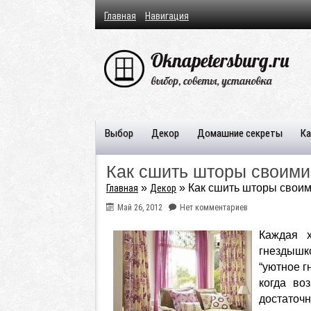
Главная
Навигация
Выбор
Декор
Домашние секреты
Ка
Как сшить шторы своими
»
»
Как сшить шторы своим
Главная
Декор
Май 26, 2012
Нет комментариев
Каждая 
гнездышк
“уютное г
когда во
достаточ