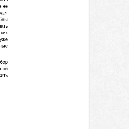
е не
удет
бны
лать
ских
 уже
ьные
ыбор
йной
сить