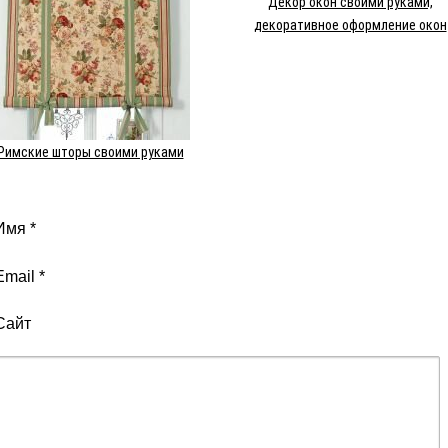
Декор окон своими руками,
декоративное оформление окон
Римские шторы своими руками
Имя
*
Email
*
Сайт