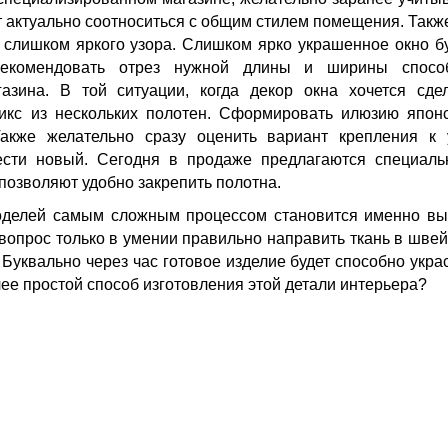
т актуально соотноситься с общим стилем помещения. Такж
 слишком яркого узора. Слишком ярко украшенное окно б
орекомендовать отрез нужной длины и ширины спосо
азина. В той ситуации, когда декор окна хочется сде
икс из нескольких полотен. Сформировать илюзию япон
Также желательно сразу оценить вариант крепления к
ести новый. Сегодня в продаже предлагаются специал
 позволяют удобно закрепить полотна.
оделей самым сложным процессом становится именно в
вопрос только в умении правильно направить ткань в шве
 Буквально через час готовое изделие будет способно укра
лее простой способ изготовления этой детали интерьера?