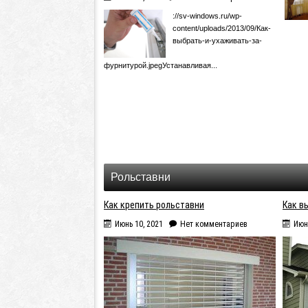
://sv-windows.ru/wp-
content/uploads/2013/09/Как-
выбрать-и-ухаживать-за-
фурнитурой.jpegУстанавливая...
Рольставни
Как крепить рольставни
Как в
Июнь 10, 2021
Нет комментариев
Июн