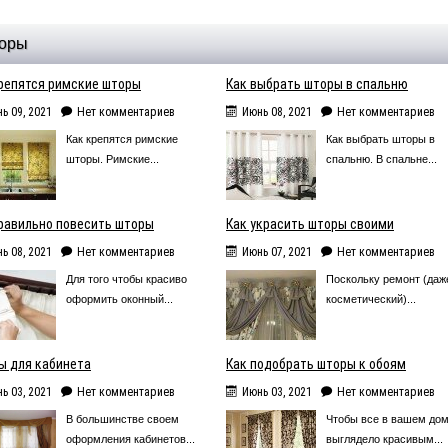
оры
репятся римские шторы
Как выбрать шторы в спальню
ь 09, 2021
Нет комментариев
Июнь 08, 2021
Нет комментариев
Как крепятся римские
Как выбрать шторы в
шторы. Римские...
спальню. В спальне...
равильно повесить шторы
Как украсить шторы своими
ь 08, 2021
Нет комментариев
Июнь 07, 2021
Нет комментариев
Для того чтобы красиво
Поскольку ремонт (даж
оформить оконный...
косметический)...
ы для кабинета
Как подобрать шторы к обоям
ь 03, 2021
Нет комментариев
Июнь 03, 2021
Нет комментариев
В большинстве своем
Чтобы все в вашем до
оформления кабинетов...
выглядело красивым...