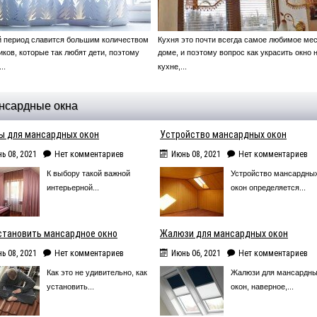
 период славится большим количеством
Кухня это почти всегда самое любимое мес
иков, которые так любят дети, поэтому
доме, и поэтому вопрос как украсить окно 
...
кухне,...
нсардные окна
ы для мансардных окон
Устройство мансардных окон
ь 08, 2021
Нет комментариев
Июнь 08, 2021
Нет комментариев
К выбору такой важной
Устройство мансардны
интерьерной...
окон определяется...
становить мансардное окно
Жалюзи для мансардных окон
ь 08, 2021
Нет комментариев
Июнь 06, 2021
Нет комментариев
Как это не удивительно, как
Жалюзи для мансардн
установить...
окон, наверное,...