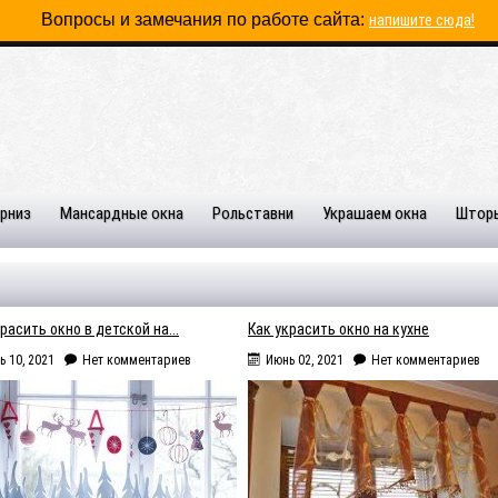
Вопросы и замечания по работе сайта:
напишите сюда!
рниз
Мансардные окна
Рольставни
Украшаем окна
Штор
расить окно в детской на...
Как украсить окно на кухне
ь 10, 2021
Нет комментариев
Июнь 02, 2021
Нет комментариев