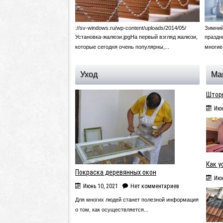
://sv-windows.ru/wp-content/uploads/2014/05/
Зимний
Установка-жалюзи.jpgНа первый взгляд жалюзи,
праздн
которые сегодня очень популярны,...
многие
Уход
Ма
Штор
Июн
Как у
Покраска деревянных окон
Июн
Июнь 10, 2021
Нет комментариев
Для многих людей станет полезной информация
о том, как осуществляется...